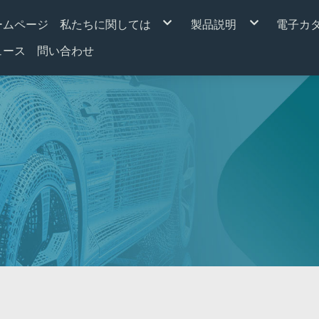
ームページ
私たちに関しては
製品説明
電子カ
私たちの新しい設備
リレー
ュース
問い合わせ
質疑応答
フラッシャー
ソレノイドスターター
サーキットブレーカ
リレーソケット
リレー配線キット
（LEDフラッシャー用