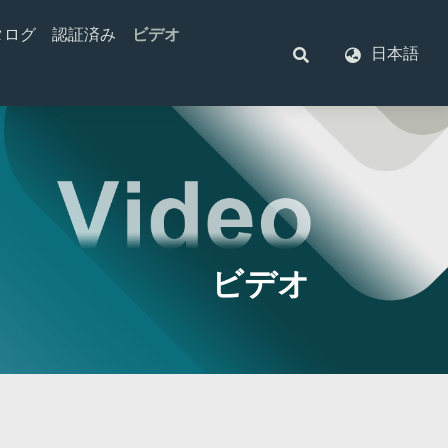
タログ
認証済み
ビデオ
日本語
スイッチ
）抵抗器
LEDウインカーフラッシャー
自動リセット付きサーキットブレーカ
自動車用リレー
ヘビーデューティーフラッシャー
リセットが変更されたサーキットブレーカ
ミニチュアリレー
電子フラッシャー
一般リレー
交互フラッシャー
遅延リレー
車およびオートバイのフラッシャー用の熱電
PCリレー
対タイプ
1 Form A
照明制御モジュール
1 Form C
Bタイプ
Pタイプ
ビデオ