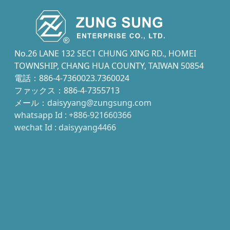
No.26 LANE 132 SEC1 CHUNG XING RD., HOMEI
TOWNSHIP, CHANG HUA COUNTY, TAIWAN 50854
電話：886-4-7360023.7360024
ファックス：886-4-7355713
メール：
daisyyang@zungsung.com
whatsapp Id : +886-921660366
wechat Id : daisyyang4466