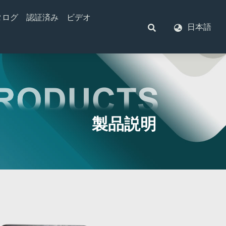
タログ
認証済み
ビデオ
日本語
スイッチ
）抵抗器
LEDウインカーフラッシャー
自動リセット付きサーキットブレーカ
自動車用リレー
ヘビーデューティーフラッシャー
リセットが変更されたサーキットブレーカ
ミニチュアリレー
電子フラッシャー
一般リレー
交互フラッシャー
遅延リレー
車およびオートバイのフラッシャー用の熱電
PCリレー
対タイプ
1 Form A
照明制御モジュール
1 Form C
Bタイプ
Pタイプ
製品説明