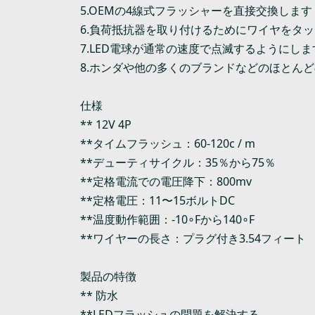
5.OEMの4線式フラッシャーを直接交換します
6.負荷抵抗器を取り付けるためにワイヤをタ
7.LED電球が通常の速度で点滅するようにしま
8.ホンダや他の多くのブランドなどのほとん
仕様
** 12V 4P
**タイムフラッシュ：60-120c / m
**デューティサイクル：35％から75％
**定格電流での電圧降下：800mv
**定格電圧：11〜15ボルトDC
**温度動作範囲：-10∘Fから140∘F
**ワイヤーの長さ：プラグ付き3.54フィート
製品の特徴
** 防水
**LEDフラッシュの問題を解決する