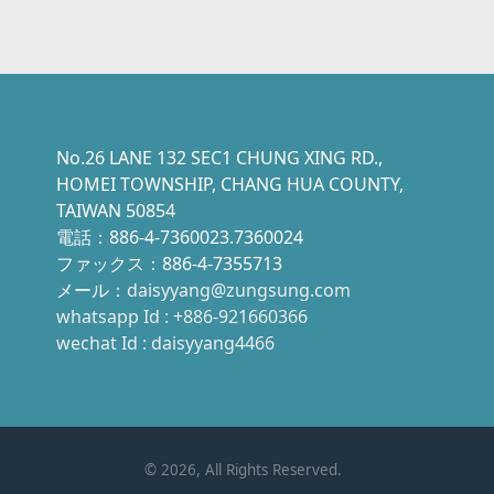
No.26 LANE 132 SEC1 CHUNG XING RD.,
HOMEI TOWNSHIP, CHANG HUA COUNTY,
TAIWAN 50854
電話：886-4-7360023.7360024
ファックス：886-4-7355713
メール：
daisyyang@zungsung.com
whatsapp Id : +886-921660366
wechat Id : daisyyang4466
©
2026
, All Rights Reserved.