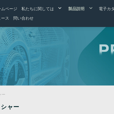
ームページ
私たちに関しては
製品説明
電子カ
私たちの新しい設備
リレー
ュース
問い合わせ
質疑応答
フラッシャー
ソレノイドスターター
サーキットブレーカ
リレーソケット
リレー配線キット
（LEDフラッシャー用
ャー
ッシャー